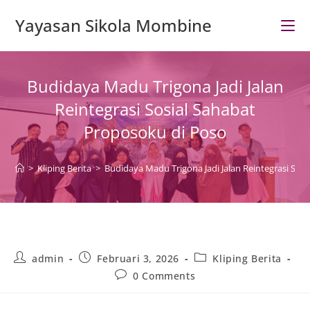
Skip
Yayasan Sikola Mombine
to
content
Budidaya Madu Trigona Jadi Jalan
Reintegrasi Sosial Sahabat
Proposoku di Poso
>
Kliping Berita
>
Budidaya Madu Trigona Jadi Jalan Reintegrasi Sos
Post
Post
Post
admin
Februari 3, 2026
Kliping Berita
author:
published:
category:
Post
0 Comments
comments: