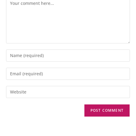
Comment
Enter
your
name
Enter
or
your
username
email
Enter
to
address
your
comment
to
website
comment
URL
(optional)