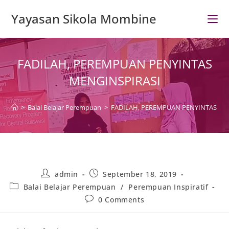
Skip
Yayasan Sikola Mombine
to
content
FADILAH, PEREMPUAN PENYINTAS
MENGINSPIRASI
>
Balai Belajar Perempuan
>
FADILAH, PEREMPUAN PENYINTAS ME
Post
Post
admin
September 18, 2019
author:
published:
Post
Balai Belajar Perempuan
/
Perempuan Inspiratif
category:
Post
0 Comments
comments: