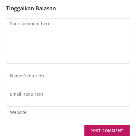
Tinggalkan Balasan
Comment
Enter
your
name
Enter
or
your
username
email
Enter
to
address
your
comment
to
website
comment
URL