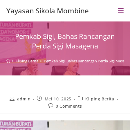
Skip
Yayasan Sikola Mombine
to
content
Pemkab Sigi, Bahas Rancangan
Perda Sigi Masagena
>
Kliping Berita
>
Pemkab Sigi, Bahas Rancangan Perda Sigi Masage
Post
Post
Post
admin
Mei 10, 2025
Kliping Berita
author:
published:
category:
Post
0 Comments
comments: