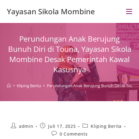
Skip
Yayasan Sikola Mombine
to
content
Perundungan Anak Berujung
Bunuh Diri di Touna, Yayasan Sikola
Mombine Desak Pemerintah Kawal
Kasusnya
>
Kliping Berita
>
Perundungan Anak Berujung Bunuh Diri di Touna
Post
Post
Post
admin
Juli 17, 2025
Kliping Berita
author:
published:
category:
Post
0 Comments