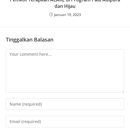
dan Hijau
Januari 19, 2023
Tinggalkan Balasan
Comment
Enter
your
name
Enter
or
your