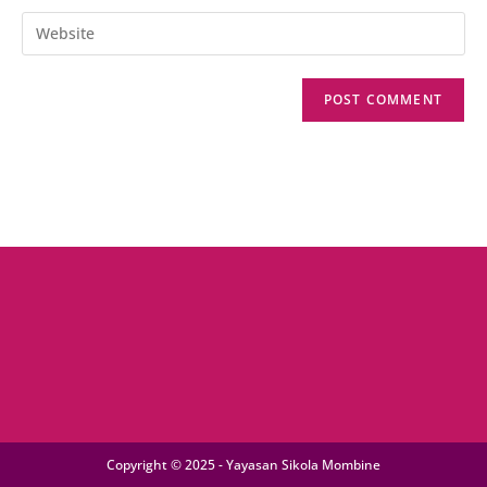
username
email
Enter
to
address
your
comment
to
website
comment
URL
(optional)
Copyright © 2025 - Yayasan Sikola Mombine