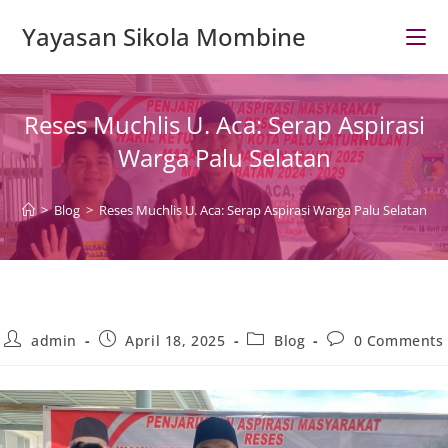
Skip
Yayasan Sikola Mombine
to
content
Reses Muchlis U. Aca: Serap Aspirasi
Warga Palu Selatan
>
Blog
>
Reses Muchlis U. Aca: Serap Aspirasi Warga Palu Selatan
Post
Post
Post
Post
admin
April 18, 2025
Blog
0 Comments
author:
published:
category:
comments: