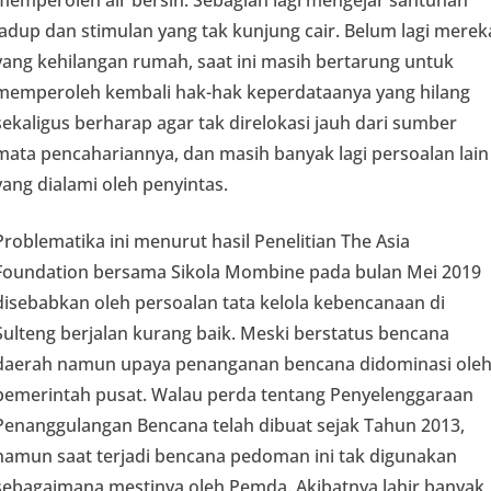
memperoleh air bersih. Sebagian lagi mengejar santunan
jadup dan stimulan yang tak kunjung cair. Belum lagi merek
yang kehilangan rumah, saat ini masih bertarung untuk
memperoleh kembali hak-hak keperdataanya yang hilang
sekaligus berharap agar tak direlokasi jauh dari sumber
mata pencahariannya, dan masih banyak lagi persoalan lain
yang dialami oleh penyintas.
Problematika ini menurut hasil Penelitian The Asia
Foundation bersama Sikola Mombine pada bulan Mei 2019
disebabkan oleh persoalan tata kelola kebencanaan di
Sulteng berjalan kurang baik. Meski berstatus bencana
daerah namun upaya penanganan bencana didominasi ole
pemerintah pusat. Walau perda tentang Penyelenggaraan
Penanggulangan Bencana telah dibuat sejak Tahun 2013,
namun saat terjadi bencana pedoman ini tak digunakan
sebagaimana mestinya oleh Pemda. Akibatnya lahir banyak