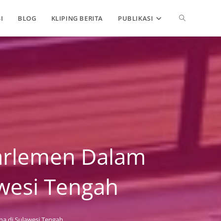
TOGGLE
I
BLOG
KLIPING BERITA
PUBLIKASI
WEBSITE
SEARCH
Parlemen Dalam
wesi Tengah
a di Sulawesi Tengah