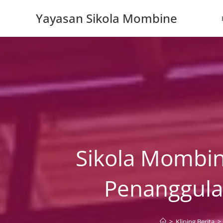
Skip
Yayasan Sikola Mombine
to
content
Sikola Mombin
Penanggula
>
Kliping Berita
>