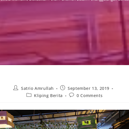
Post
Post
Satrio Amrullah
September 13, 2019
author:
published:
Post
Post
Kliping Berita
0 Comments
category:
comments: