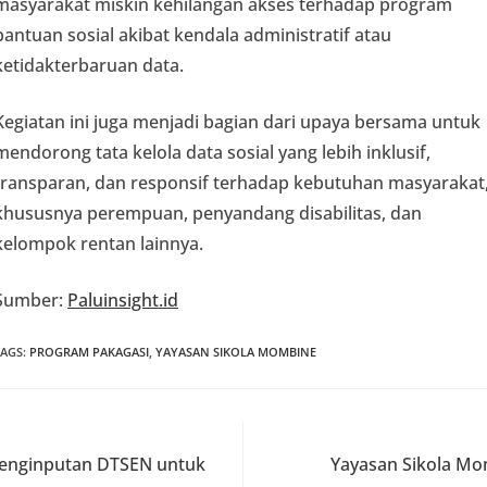
masyarakat miskin kehilangan akses terhadap program
bantuan sosial akibat kendala administratif atau
ketidakterbaruan data.
Kegiatan ini juga menjadi bagian dari upaya bersama untuk
mendorong tata kelola data sosial yang lebih inklusif,
transparan, dan responsif terhadap kebutuhan masyarakat
khususnya perempuan, penyandang disabilitas, dan
kelompok rentan lainnya.
Sumber:
Paluinsight.id
TAGS
:
PROGRAM PAKAGASI
,
YAYASAN SIKOLA MOMBINE
Penginputan DTSEN untuk
Yayasan Sikola M