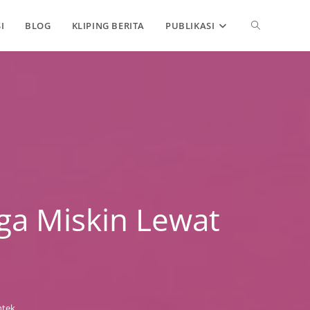
TOGGLE
I
BLOG
KLIPING BERITA
PUBLIKASI
WEBSITE
SEARCH
ga Miskin Lewat
mtek