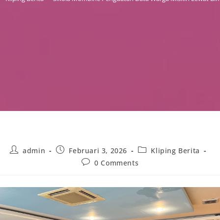
Post
Post
Post
admin
Februari 3, 2026
Kliping Berita
author:
published:
category:
Post
0 Comments
comments: