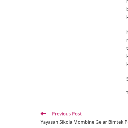
Read
Previous Post
more
Yayasan Sikola Mombine Gelar Bimtek 
articles