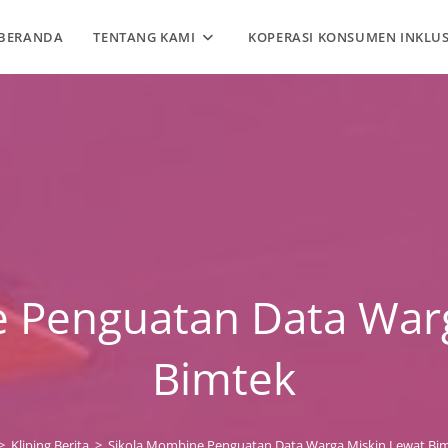
BERANDA
TENTANG KAMI
KOPERASI KONSUMEN INKLUS
 Penguatan Data War
Bimtek
>
Kliping Berita
>
Sikola Mombine Penguatan Data Warga Miskin Lewat Bi