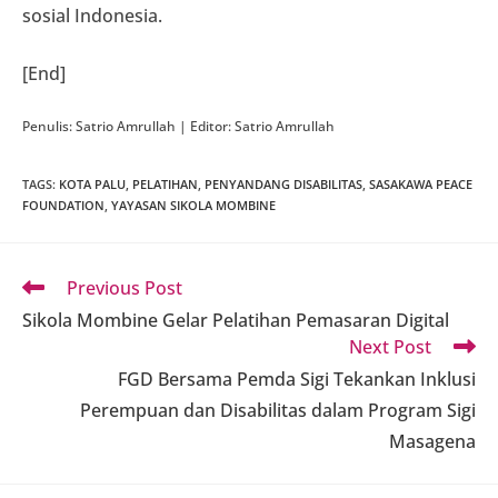
sosial Indonesia.
[End]
Penulis: Satrio Amrullah | Editor: Satrio Amrullah
TAGS
:
KOTA PALU
,
PELATIHAN
,
PENYANDANG DISABILITAS
,
SASAKAWA PEACE
FOUNDATION
,
YAYASAN SIKOLA MOMBINE
Read
Previous Post
more
Sikola Mombine Gelar Pelatihan Pemasaran Digital
articles
Next Post
FGD Bersama Pemda Sigi Tekankan Inklusi
Perempuan dan Disabilitas dalam Program Sigi
Masagena