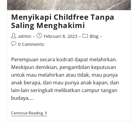
Menyikapi Childfree Tanpa
Saling Menghakimi
Post
Post
Post
admin
Februari 8, 2023
Blog
author:
published:
category:
Post
0 Comments
comments:
Perempuan secara kodrati dapat melahirkan.
Meskipun demikian, pengambilan keputusan
untuk mau melahirkan atau tidak, mau punya
anak berapa, dan mau punya anak kapan, dan
lain-lain seringkali melibatkan campur tangan
budaya,…
Menyikapi
Continue Reading
Childfree
Tanpa
Saling
Menghakimi