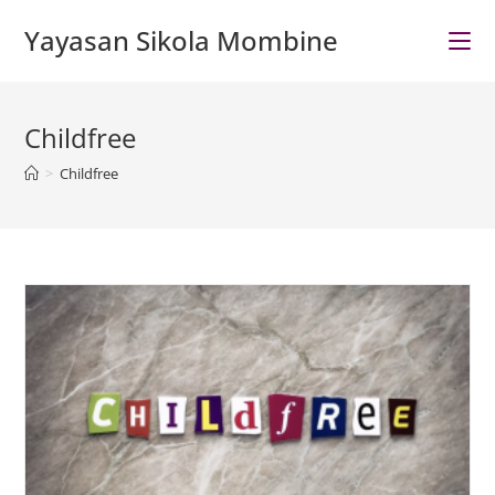
Skip
Yayasan Sikola Mombine
to
content
Childfree
>
Childfree