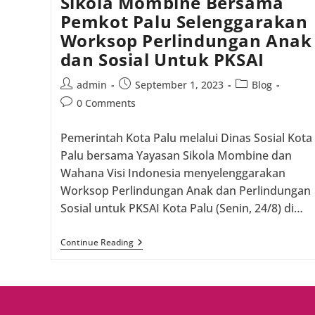
Sikola Mombine Bersama
Pemkot Palu Selenggarakan
Worksop Perlindungan Anak
dan Sosial Untuk PKSAI
Post
Post
Post
admin
September 1, 2023
Blog
author:
published:
category:
Post
0 Comments
comments:
Pemerintah Kota Palu melalui Dinas Sosial Kota
Palu bersama Yayasan Sikola Mombine dan
Wahana Visi Indonesia menyelenggarakan
Worksop Perlindungan Anak dan Perlindungan
Sosial untuk PKSAI Kota Palu (Senin, 24/8) di…
Sikola
Continue Reading
Mombine
Bersama
Pemkot
Palu
Selenggarakan
Worksop