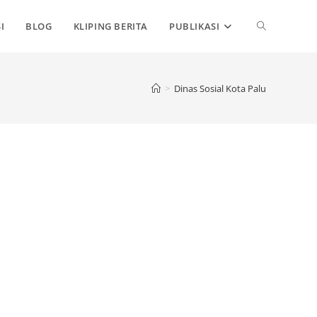
TOGGLE
I
BLOG
KLIPING BERITA
PUBLIKASI
WEBSITE
>
Dinas Sosial Kota Palu
SEARCH