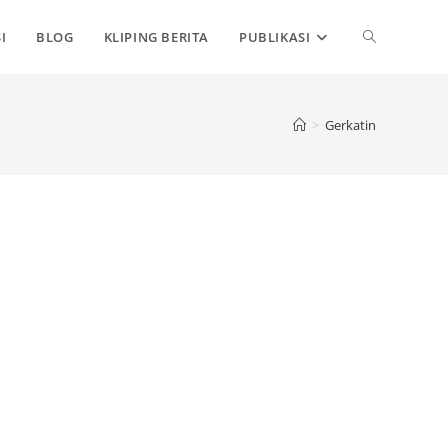
TOGGLE
I
BLOG
KLIPING BERITA
PUBLIKASI
WEBSITE
>
Gerkatin
SEARCH