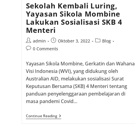
Sekolah Kembali Luring,
Yayasan Sikola Mombine
Lakukan Sosialisasi SKB 4
Menteri
Post
Post
Post
admin
Oktober 3, 2022
Blog
author:
published:
category:
Post
0 Comments
comments:
Yayasan Sikola Mombine, Gerkatin dan Wahana
Visi Indonesia (WVI), yang didukung oleh
Australian AID, melakukan sosialisasi Surat
Keputusan Bersama (SKB) 4 Menteri tentang
panduan penyelenggaraan pembelajaran di
masa pandemi Covid…
Sekolah
Continue Reading
Kembali
Luring,
Yayasan