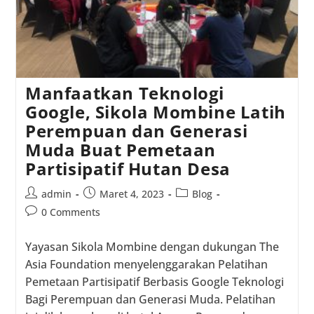
Manfaatkan Teknologi
Google, Sikola Mombine Latih
Perempuan dan Generasi
Muda Buat Pemetaan
Partisipatif Hutan Desa
Post
Post
Post
admin
Maret 4, 2023
Blog
author:
published:
category:
Post
0 Comments
comments:
Yayasan Sikola Mombine dengan dukungan The
Asia Foundation menyelenggarakan Pelatihan
Pemetaan Partisipatif Berbasis Google Teknologi
Bagi Perempuan dan Generasi Muda. Pelatihan