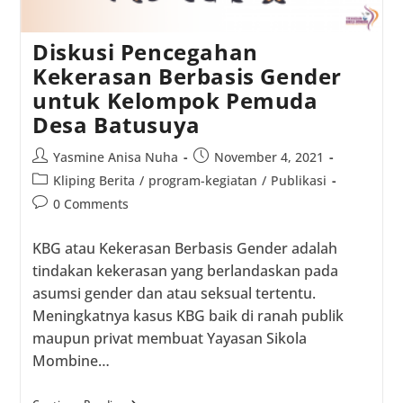
Diskusi Pencegahan
Kekerasan Berbasis Gender
untuk Kelompok Pemuda
Desa Batusuya
Post
Post
Yasmine Anisa Nuha
November 4, 2021
author:
published:
Post
Kliping Berita
/
program-kegiatan
/
Publikasi
category:
Post
0 Comments
comments:
KBG atau Kekerasan Berbasis Gender adalah
tindakan kekerasan yang berlandaskan pada
asumsi gender dan atau seksual tertentu.
Meningkatnya kasus KBG baik di ranah publik
maupun privat membuat Yayasan Sikola
Mombine…