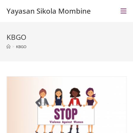
Skip
Yayasan Sikola Mombine
to
content
KBGO
>
KBGO