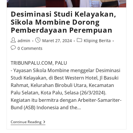
Desiminasi Studi Kelayakan,
Sikola Mombine Dorong
Pemberdayaan Perempuan
Post
Post
Post
admin
Maret 27, 2024
Kliping Berita
author:
published:
category:
Post
0 Comments
comments:
TRIBUNPALU.COM, PALU
- Yayasan Sikola Mombine menggelar Desiminasi
Studi Kelayakan, di Best Western Hotel, Jl Basuki
Rahmat, Kelurahan Birobuli Utara, Kecamatan
Palu Selatan, Kota Palu, Selasa (26/3/2024).
Kegiatan itu bermitra dengan Arbeiter-Samariter-
Bund (ASB) Indonesia and the…
Desiminasi
Continue Reading
Studi
Kelayakan,