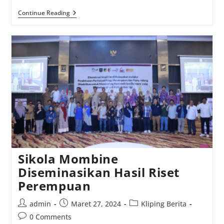
Sikola
Continue Reading
Mombine
Diseminasikan
Hasil
Riset,
Dorong
Kemandirian
Ekonomi
Perempuan
Dan
Individu
Berkebutuhan
Khusus
Di
Sigi
Sikola Mombine
Diseminasikan Hasil Riset
Perempuan
Post
Post
Post
admin
Maret 27, 2024
Kliping Berita
author:
published:
category:
Post
0 Comments