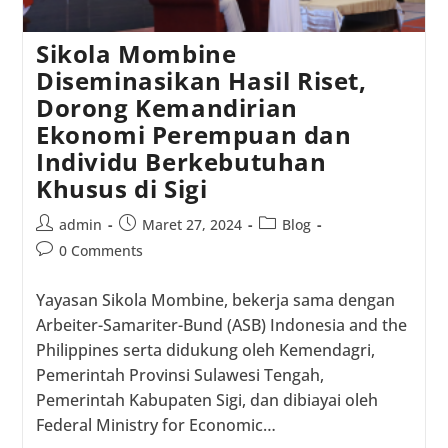
Sikola Mombine
Diseminasikan Hasil Riset,
Dorong Kemandirian
Ekonomi Perempuan dan
Individu Berkebutuhan
Khusus di Sigi
Post
Post
Post
admin
Maret 27, 2024
Blog
author:
published:
category:
Post
0 Comments
comments:
Yayasan Sikola Mombine, bekerja sama dengan
Arbeiter-Samariter-Bund (ASB) Indonesia and the
Philippines serta didukung oleh Kemendagri,
Pemerintah Provinsi Sulawesi Tengah,
Pemerintah Kabupaten Sigi, dan dibiayai oleh
Federal Ministry for Economic…