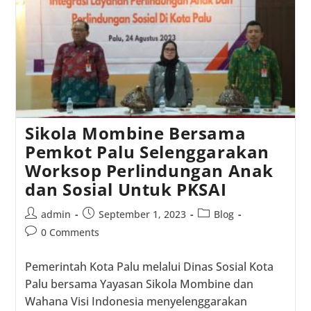
Anak
Usia
Dini
Sikola Mombine Bersama
Pemkot Palu Selenggarakan
Worksop Perlindungan Anak
dan Sosial Untuk PKSAI
Post
Post
Post
admin
September 1, 2023
Blog
author:
published:
category:
Post
0 Comments
comments:
Pemerintah Kota Palu melalui Dinas Sosial Kota
Palu bersama Yayasan Sikola Mombine dan
Wahana Visi Indonesia menyelenggarakan