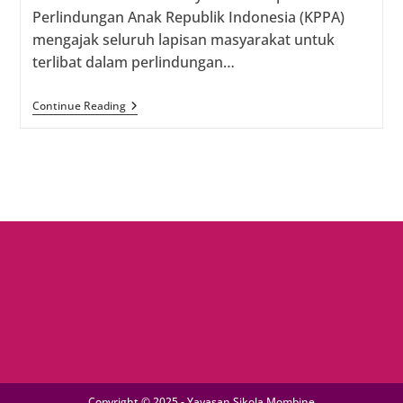
Perlindungan Anak Republik Indonesia (KPPA)
mengajak seluruh lapisan masyarakat untuk
terlibat dalam perlindungan…
Mari
Continue Reading
Mencegah
Kasus
Penculikan
Anak
Disekitar
Kita
Copyright © 2025 - Yayasan Sikola Mombine