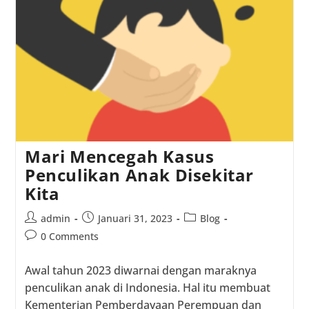
Sekitarnya
Mari Mencegah Kasus
Penculikan Anak Disekitar
Kita
Post
Post
Post
admin
Januari 31, 2023
Blog
author:
published:
category:
Post
0 Comments
comments:
Awal tahun 2023 diwarnai dengan maraknya
penculikan anak di Indonesia. Hal itu membuat
Kementerian Pemberdayaan Perempuan dan