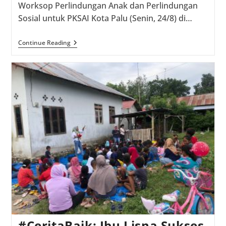
Worksop Perlindungan Anak dan Perlindungan
Sosial untuk PKSAI Kota Palu (Senin, 24/8) di…
Sikola
Continue Reading
Mombine
Bersama
Pemkot
Palu
Selenggarakan
Worksop
Perlindungan
Anak
Dan
Sosial
Untuk
PKSAI
#CeritaBaik: Ibu Lisna Sukses