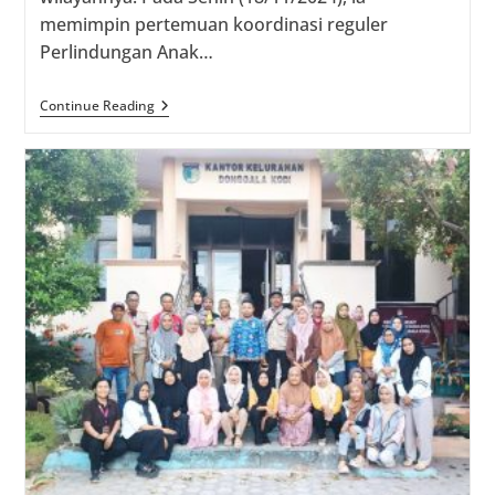
memimpin pertemuan koordinasi reguler
Perlindungan Anak…
Lurah
Continue Reading
Donggala
Kodi
Gaungkan
Pencegahan
Perkawinan
Usia
Dini
Lewat
Pertemuan
PATBM