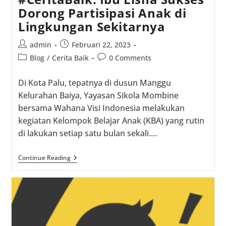
Dorong Partisipasi Anak di
Lingkungan Sekitarnya
Post
Post
admin
Februari 22, 2023
author:
published:
Post
Post
Blog
/
Cerita Baik
0 Comments
category:
comments:
Di Kota Palu, tepatnya di dusun Manggu
Kelurahan Baiya, Yayasan Sikola Mombine
bersama Wahana Visi Indonesia melakukan
kegiatan Kelompok Belajar Anak (KBA) yang rutin
di lakukan setiap satu bulan sekali.…
#CeritaBaik:
Continue Reading
Ibu
Lisna
Sukses
Dorong
Partisipasi
Anak
Di
Lingkungan