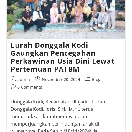
Lurah Donggala Kodi
Gaungkan Pencegahan
Perkawinan Usia Dini Lewat
Pertemuan PATBM
Post
Post
Post
admin
November 20, 2024
Blog
author:
published:
category:
Post
0 Comments
comments:
Donggala Kodi, Kecamatan Ulujadi – Lurah
Donggala Kodi, Idris, S.H., M.H., terus
menunjukkan komitmennya dalam
memperjuangkan perlindungan anak di
wilayahnya. Pada Senin (18/11/2024), ia