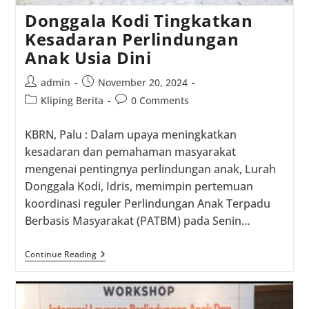
Donggala Kodi Tingkatkan
Kesadaran Perlindungan
Anak Usia Dini
Post
Post
admin
November 20, 2024
author:
published:
Post
Post
Kliping Berita
0 Comments
category:
comments:
KBRN, Palu : Dalam upaya meningkatkan
kesadaran dan pemahaman masyarakat
mengenai pentingnya perlindungan anak, Lurah
Donggala Kodi, Idris, memimpin pertemuan
koordinasi reguler Perlindungan Anak Terpadu
Berbasis Masyarakat (PATBM) pada Senin…
Donggala
Continue Reading
Kodi
Tingkatkan
Kesadaran
Perlindungan