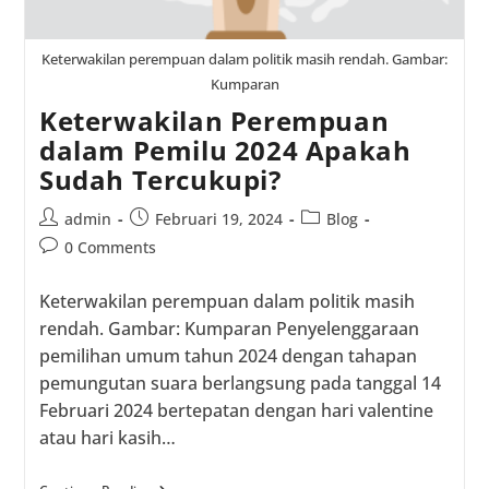
Keterwakilan perempuan dalam politik masih rendah. Gambar:
Kumparan
Keterwakilan Perempuan
dalam Pemilu 2024 Apakah
Sudah Tercukupi?
Post
Post
Post
admin
Februari 19, 2024
Blog
author:
published:
category:
Post
0 Comments
comments:
Keterwakilan perempuan dalam politik masih
rendah. Gambar: Kumparan Penyelenggaraan
pemilihan umum tahun 2024 dengan tahapan
pemungutan suara berlangsung pada tanggal 14
Februari 2024 bertepatan dengan hari valentine
atau hari kasih…