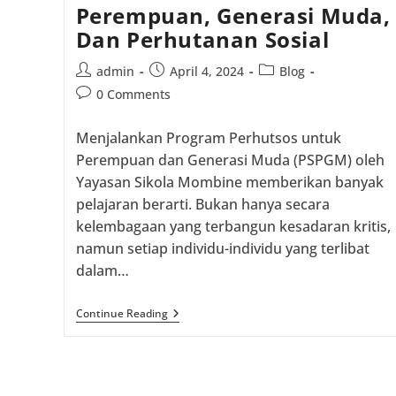
Perempuan, Generasi Muda,
Dan Perhutanan Sosial
Post
Post
Post
admin
April 4, 2024
Blog
author:
published:
category:
Post
0 Comments
comments:
Menjalankan Program Perhutsos untuk
Perempuan dan Generasi Muda (PSPGM) oleh
Yayasan Sikola Mombine memberikan banyak
pelajaran berarti. Bukan hanya secara
kelembagaan yang terbangun kesadaran kritis,
namun setiap individu-individu yang terlibat
dalam…
Perempuan,
Continue Reading
Generasi
Muda,
Dan
Perhutanan
Sosial