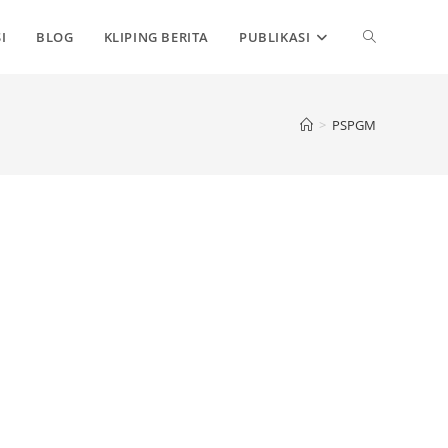
TOGGLE
I
BLOG
KLIPING BERITA
PUBLIKASI
WEBSITE
>
PSPGM
SEARCH