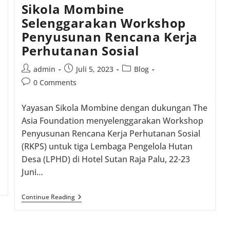
Sikola Mombine
Selenggarakan Workshop
Penyusunan Rencana Kerja
Perhutanan Sosial
Post
Post
Post
admin
Juli 5, 2023
Blog
author:
published:
category:
Post
0 Comments
comments:
Yayasan Sikola Mombine dengan dukungan The
Asia Foundation menyelenggarakan Workshop
Penyusunan Rencana Kerja Perhutanan Sosial
(RKPS) untuk tiga Lembaga Pengelola Hutan
Desa (LPHD) di Hotel Sutan Raja Palu, 22-23
Juni…
Sikola
Continue Reading
Mombine
Selenggarakan
Workshop
Penyusunan