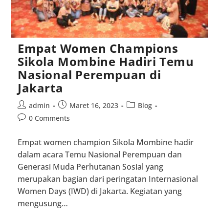
Empat Women Champions
Sikola Mombine Hadiri Temu
Nasional Perempuan di
Jakarta
Post
Post
Post
admin
Maret 16, 2023
Blog
author:
published:
category:
Post
0 Comments
comments:
Empat women champion Sikola Mombine hadir
dalam acara Temu Nasional Perempuan dan
Generasi Muda Perhutanan Sosial yang
merupakan bagian dari peringatan Internasional
Women Days (IWD) di Jakarta. Kegiatan yang
mengusung…