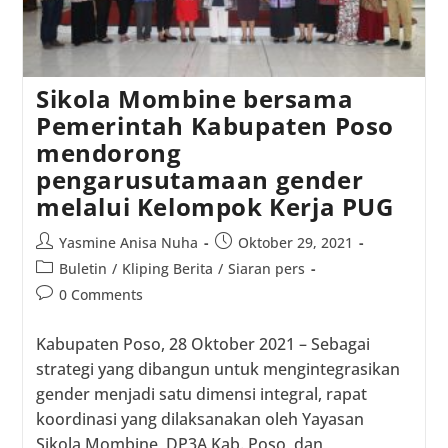
Sikola Mombine bersama
Pemerintah Kabupaten Poso
mendorong
pengarusutamaan gender
melalui Kelompok Kerja PUG
Post
Post
Yasmine Anisa Nuha
Oktober 29, 2021
author:
published:
Post
Buletin
/
Kliping Berita
/
Siaran pers
category:
Post
0 Comments
comments:
Kabupaten Poso, 28 Oktober 2021 – Sebagai
strategi yang dibangun untuk mengintegrasikan
gender menjadi satu dimensi integral, rapat
koordinasi yang dilaksanakan oleh Yayasan
Sikola Mombine, DP3A Kab. Poso, dan