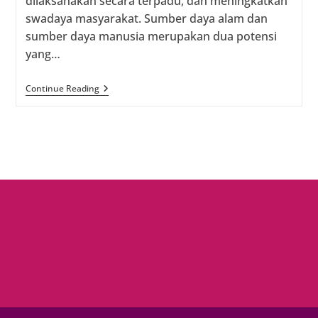
dilaksanakan secara terpadu, dan meningkatkan
swadaya masyarakat. Sumber daya alam dan
sumber daya manusia merupakan dua potensi
yang…
Gandeng
Continue Reading
Generasi
Muda
Dorong
Pembangunan
Berkelanjutan
Di
Sigi