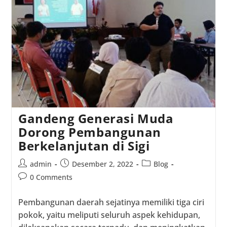
Problem
Besar
Pemda
Palu,
Sigi
Dan
Donggala
Gandeng Generasi Muda
Dorong Pembangunan
Berkelanjutan di Sigi
Post
Post
Post
admin
Desember 2, 2022
Blog
author:
published:
category:
Post
0 Comments
comments:
Pembangunan daerah sejatinya memiliki tiga ciri
pokok, yaitu meliputi seluruh aspek kehidupan,