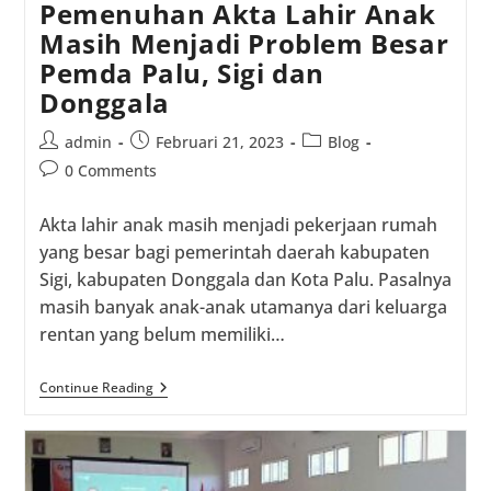
Pemenuhan Akta Lahir Anak
Masih Menjadi Problem Besar
Pemda Palu, Sigi dan
Donggala
Post
Post
Post
admin
Februari 21, 2023
Blog
author:
published:
category:
Post
0 Comments
comments:
Akta lahir anak masih menjadi pekerjaan rumah
yang besar bagi pemerintah daerah kabupaten
Sigi, kabupaten Donggala dan Kota Palu. Pasalnya
masih banyak anak-anak utamanya dari keluarga
rentan yang belum memiliki…
Pemenuhan
Continue Reading
Akta
Lahir
Anak
Masih
Menjadi