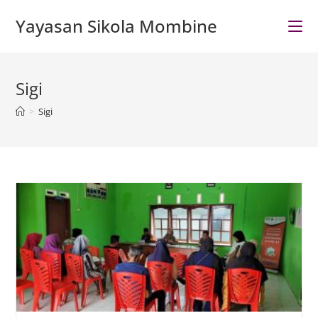
Skip
Yayasan Sikola Mombine
to
content
Sigi
>
Sigi