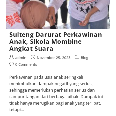
Sulteng Darurat Perkawinan
Anak, Sikola Mombine
Angkat Suara
Post
Post
Post
admin
November 25, 2023
Blog
author:
published:
category:
Post
0 Comments
comments:
Perkawinan pada usia anak seringkali
menimbulkan dampak negatif yang serius,
sehingga memerlukan perhatian serius dan
campur tangan dari berbagai pihak. Dampak ini
tidak hanya merugikan bagi anak yang terlibat,
tetapi…