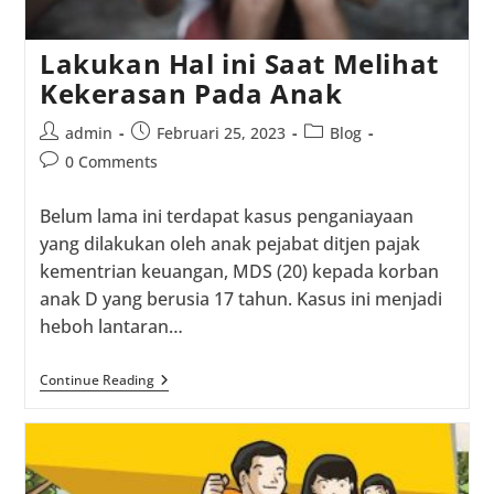
Lakukan Hal ini Saat Melihat
Kekerasan Pada Anak
Post
Post
Post
admin
Februari 25, 2023
Blog
author:
published:
category:
Post
0 Comments
comments:
Belum lama ini terdapat kasus penganiayaan
yang dilakukan oleh anak pejabat ditjen pajak
kementrian keuangan, MDS (20) kepada korban
anak D yang berusia 17 tahun. Kasus ini menjadi
heboh lantaran…
Lakukan
Continue Reading
Hal
Ini
Saat
Melihat
Kekerasan
Pada