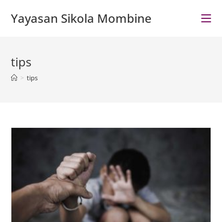
Skip
Yayasan Sikola Mombine
to
content
tips
>
tips