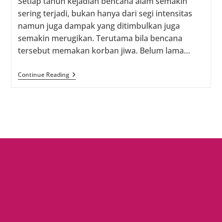
Setiap tahun kejadian bencana alam semakin
sering terjadi, bukan hanya dari segi intensitas
namun juga dampak yang ditimbulkan juga
semakin merugikan. Terutama bila bencana
tersebut memakan korban jiwa. Belum lama…
Menjaga
Continue Reading
Keluarga
Agar
Tetap
Aman
Dari
Gempa
Bumi