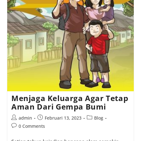
Anak
Menjaga Keluarga Agar Tetap
Aman Dari Gempa Bumi
Post
Post
Post
admin
Februari 13, 2023
Blog
author:
published:
category:
Post
0 Comments
comments: