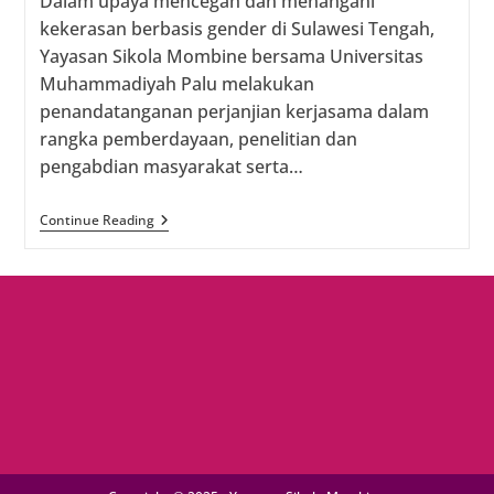
Dalam upaya mencegah dan menangani
kekerasan berbasis gender di Sulawesi Tengah,
Yayasan Sikola Mombine bersama Universitas
Muhammadiyah Palu melakukan
penandatanganan perjanjian kerjasama dalam
rangka pemberdayaan, penelitian dan
pengabdian masyarakat serta…
Sikola
Continue Reading
Mombine
Teken
Kerjasama
Dengan
Universitas
Muhammadiyah
Palu,
Ini
Isinya!