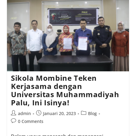
Cegah
Continue Reading
Kekerasan
Berbasis
Gender,
Sikola
Mombine
Dan
Unismuh
Palu
Jalin
Kerja
Sama
Sikola Mombine Teken
Kerjasama dengan
Universitas Muhammadiyah
Palu, Ini Isinya!
Post
Post
Post
admin
Januari 20, 2023
Blog
author:
published:
category:
Post
0 Comments
comments: