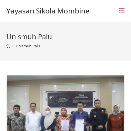
Skip
Yayasan Sikola Mombine
to
content
Unismuh Palu
>
Unismuh Palu