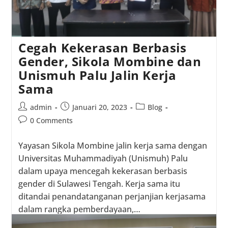
Cegah Kekerasan Berbasis
Gender, Sikola Mombine dan
Unismuh Palu Jalin Kerja
Sama
Post
Post
Post
admin
Januari 20, 2023
Blog
author:
published:
category:
Post
0 Comments
comments:
Yayasan Sikola Mombine jalin kerja sama dengan
Universitas Muhammadiyah (Unismuh) Palu
dalam upaya mencegah kekerasan berbasis
gender di Sulawesi Tengah. Kerja sama itu
ditandai penandatanganan perjanjian kerjasama
dalam rangka pemberdayaan,…