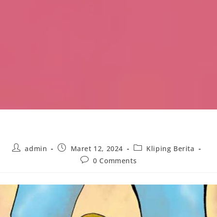
Post
Post
Post
admin
Maret 12, 2024
Kliping Berita
author:
published:
category:
Post
0 Comments
comments: