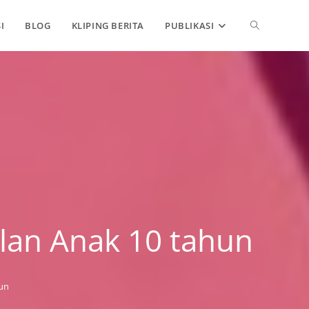
TOGGLE
I
BLOG
KLIPING BERITA
PUBLIKASI
WEBSITE
SEARCH
lan Anak 10 tahun
un