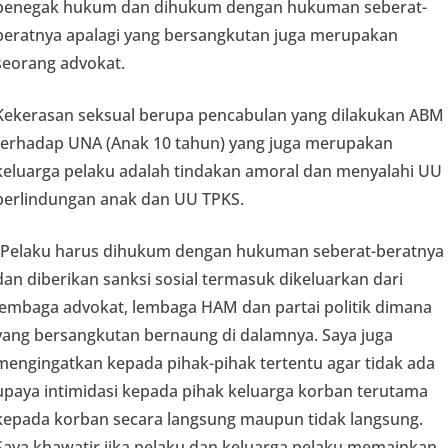
penegak hukum dan dihukum dengan hukuman seberat-
beratnya apalagi yang bersangkutan juga merupakan
seorang advokat.
Kekerasan seksual berupa pencabulan yang dilakukan ABM
terhadap UNA (Anak 10 tahun) yang juga merupakan
keluarga pelaku adalah tindakan amoral dan menyalahi UU
perlindungan anak dan UU TPKS.
“Pelaku harus dihukum dengan hukuman seberat-beratnya
dan diberikan sanksi sosial termasuk dikeluarkan dari
lembaga advokat, lembaga HAM dan partai politik dimana
yang bersangkutan bernaung di dalamnya. Saya juga
mengingatkan kepada pihak-pihak tertentu agar tidak ada
upaya intimidasi kepada pihak keluarga korban terutama
kepada korban secara langsung maupun tidak langsung.
Saya khawatir jika pelaku dan keluarga pelaku memainkan