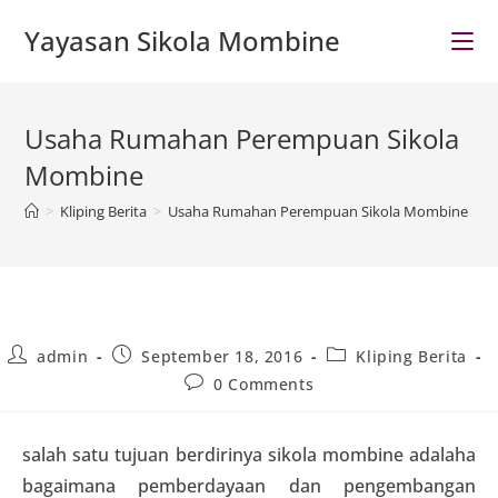
Skip
Yayasan Sikola Mombine
to
content
Usaha Rumahan Perempuan Sikola
Mombine
>
Kliping Berita
>
Usaha Rumahan Perempuan Sikola Mombine
Post
Post
Post
admin
September 18, 2016
Kliping Berita
author:
published:
category:
Post
0 Comments
comments:
salah satu tujuan berdirinya sikola mombine adalaha
bagaimana pemberdayaan dan pengembangan