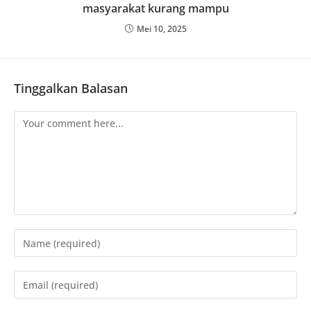
masyarakat kurang mampu
Mei 10, 2025
Tinggalkan Balasan
Comment
Enter
your
name
Enter
or
your
username