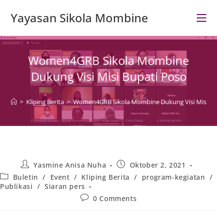
Skip
Yayasan Sikola Mombine
to
content
Women4GRB Sikola Mombine
Dukung Visi Misi Bupati Poso
>
Kliping Berita
>
Women4GRB Sikola Mombine Dukung Visi Misi Bu
Post
Post
Yasmine Anisa Nuha
Oktober 2, 2021
author:
published:
Post
Buletin
/
Event
/
Kliping Berita
/
program-kegiatan
/
category:
Publikasi
/
Siaran pers
Post
0 Comments
comments: