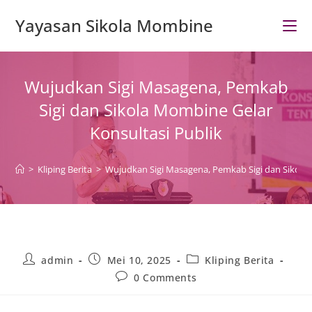
Skip
Yayasan Sikola Mombine
to
content
Wujudkan Sigi Masagena, Pemkab
Sigi dan Sikola Mombine Gelar
Konsultasi Publik
>
Kliping Berita
>
Wujudkan Sigi Masagena, Pemkab Sigi dan Sikola 
Post
Post
Post
admin
Mei 10, 2025
Kliping Berita
author:
published:
category:
Post
0 Comments
comments: