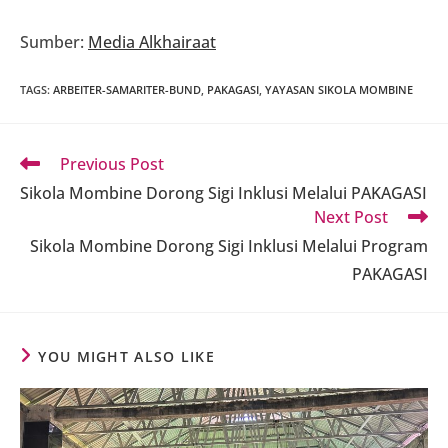
Sumber:
Media Alkhairaat
TAGS
:
ARBEITER-SAMARITER-BUND
,
PAKAGASI
,
YAYASAN SIKOLA MOMBINE
Read
Previous Post
more
Sikola Mombine Dorong Sigi Inklusi Melalui PAKAGASI
articles
Next Post
Sikola Mombine Dorong Sigi Inklusi Melalui Program
PAKAGASI
YOU MIGHT ALSO LIKE