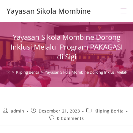
Skip
Yayasan Sikola Mombine
to
content
Yayasan Sikola Mombine Dorong
Inklusi Melalui Program PAKAGASI
di Sigi
>
Kliping Berita
>
Yayasan Sikola Mombine Dorong Inklusi Melalui P
Post
Post
Post
admin
Desember 21, 2023
Kliping Berita
author:
published:
category:
Post
0 Comments
comments: