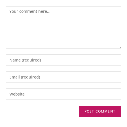
Comment
Enter
your
name
Enter
or
your
username
email
Enter
to
address
your
comment
to
website
comment
URL
(optional)