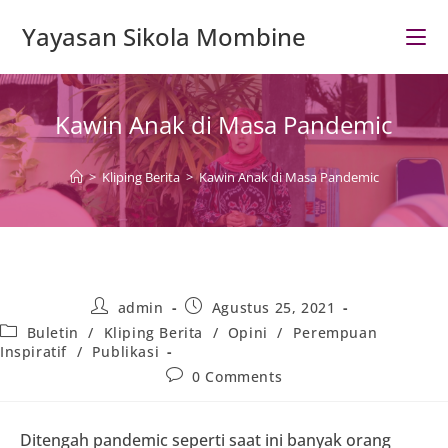
Skip
Yayasan Sikola Mombine
to
content
Kawin Anak di Masa Pandemic
>
Kliping Berita
>
Kawin Anak di Masa Pandemic
Post
Post
admin
Agustus 25, 2021
author:
published:
Post
Buletin
/
Kliping Berita
/
Opini
/
Perempuan
category:
Inspiratif
/
Publikasi
Post
0 Comments
comments:
Ditengah pandemic seperti saat ini banyak orang