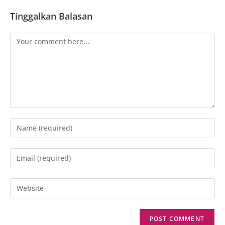
Tinggalkan Balasan
Comment
Enter
your
name
Enter
or
your
username
email
Enter
to
address
your
comment
to
website
comment
URL