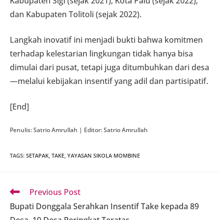
Kabupaten Sigi (sejak 2021), Kota Palu (sejak 2022),
dan Kabupaten Tolitoli (sejak 2022).
Langkah inovatif ini menjadi bukti bahwa komitmen
terhadap kelestarian lingkungan tidak hanya bisa
dimulai dari pusat, tetapi juga ditumbuhkan dari desa
—melalui kebijakan insentif yang adil dan partisipatif.
[End]
Penulis: Satrio Amrullah | Editor: Satrio Amrullah
TAGS
:
SETAPAK
,
TAKE
,
YAYASAN SIKOLA MOMBINE
Read
Previous Post
more
Bupati Donggala Serahkan Insentif Take kepada 89
articles