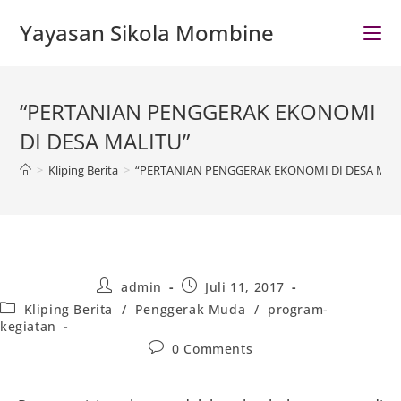
Skip
Yayasan Sikola Mombine
to
content
“PERTANIAN PENGGERAK EKONOMI
DI DESA MALITU”
>
Kliping Berita
>
“PERTANIAN PENGGERAK EKONOMI DI DESA MAL
Post
Post
admin
Juli 11, 2017
author:
published:
Post
Kliping Berita
/
Penggerak Muda
/
program-
category:
kegiatan
Post
0 Comments
comments: