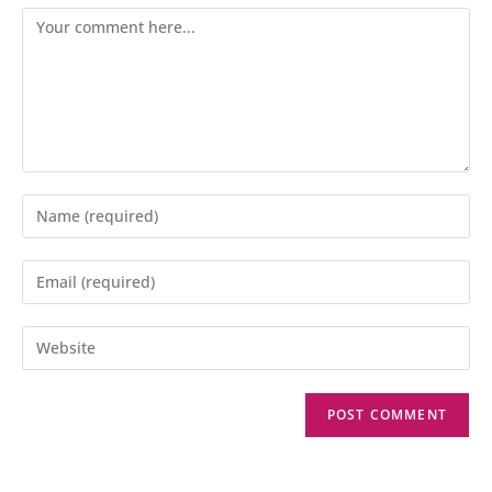
Comment
Enter
your
name
Enter
or
your
username
email
Enter
to
address
your
comment
to
website
comment
URL
(optional)